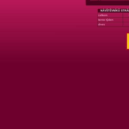
NÁVŠTĚVNÍKŮ STRÁ
celkem
tento týden
dnes