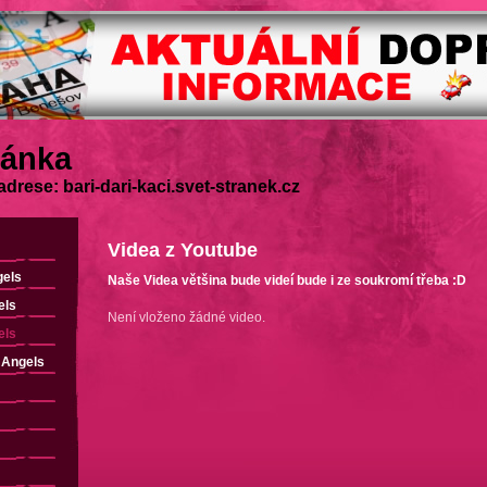
ránka
drese: bari-dari-kaci.svet-stranek.cz
Videa z Youtube
els
Naše Videa většina bude videí bude i ze soukromí třeba :D
els
Není vloženo žádné video.
els
 Angels