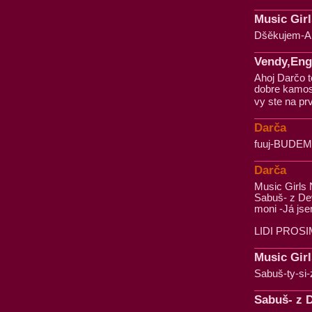
Music Girl
Dšěkujem-An
Vendy,Eng
Ahoj Darčo t
dobre kamosk
vy ste na p
Darča
fuuj-BUDEM
Darča
Music Girls 
Sabuš- z Dev
moni -Já js
LIDI PROS
Music Girl
Sabuš-ty-si-
Sabuš- z D