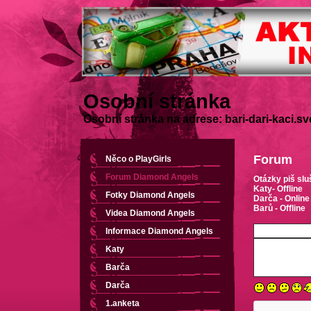
Osobní stránka
Osobní stránka na adrese: bari-dari-kaci.sv
Forum
Něco o PlayGirls
Forum Diamond Angels
Otázky piš slu
Katy- Offline
Fotky Diamond Angels
Darča - Online
Barů - Offline
Videa Diamond Angels
Informace Diamond Angels
Katy
Barča
Darča
1.anketa