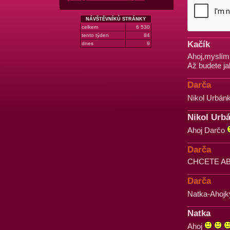
NÁVŠTĚVNÍKŮ STRÁNKY
celkem
6 530
tento týden
84
Kačík
dnes
9
Ahoj,myslím 
Až budete j
Darča
Nikol Urbán
Nikol Urb
Ahoj Darčo
Darča
CHCETE AB
Darča
Natka-Ahoj
Natka
Ahoj