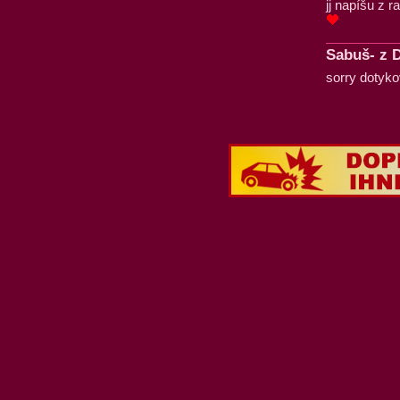
jj napíšu z r
Sabuš- z D
sorry dotyk